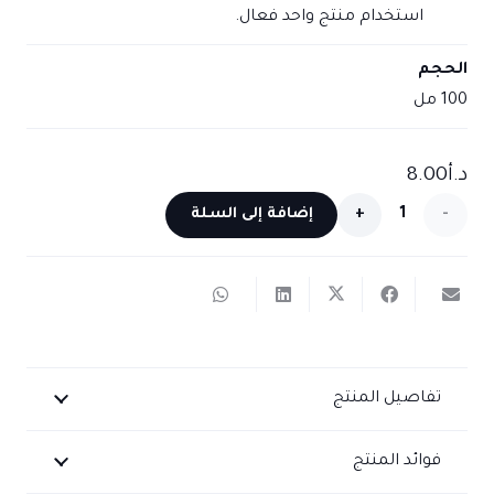
استخدام منتج واحد فعال.
الحجم
100 مل
د.أ
8.00
كمية
إضافة إلى السلة
كريم
مرطب
للوجه
والجسم
تفاصيل المنتج
بالصبار
فوائد المنتج
والبابونج