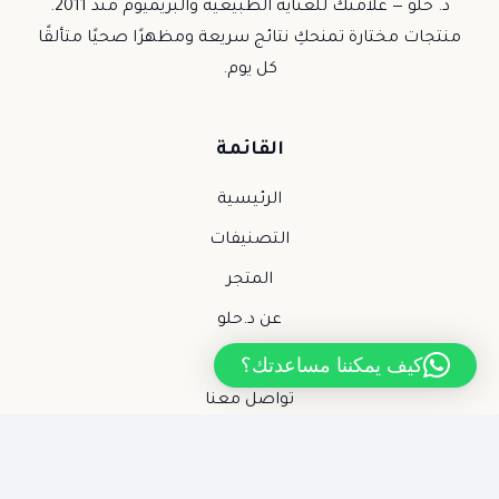
د. حلو — علامتك للعناية الطبيعية والبريميوم منذ 2011.
منتجات مختارة تمنحكِ نتائج سريعة ومظهرًا صحيًا متألقًا
كل يوم.
القائمة
الرئيسية
التصنيفات
المتجر
عن د.حلو
المدونة
كيف يمكننا مساعدتك؟
تواصل معنا
السياسات