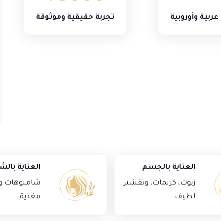
ربية وأوروبية
تجربة حقيقية وموثوقة
غسول البابونج لحب الشباب والبشرة
المتهيجة والحساسة
تم التقييم
5.00
من 5
د.أ
9.00
إضافة إلى السلة
العناية بالجسم
العناية بالش
زيوت، كريمات، وتقشير
شامبوهات و
لطيف
مغذية