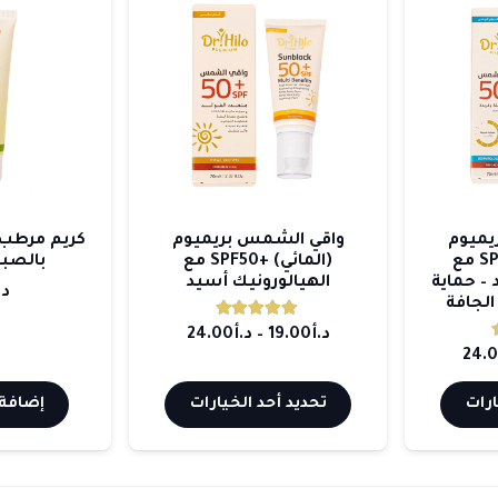
يميوم
واقي الشمس بريميوم
كريم مرطب 
(الكريمي) +SPF50 مع
(المائي) +SPF50 مع
بالصبار
 – حماية
الهيالورونيك أسيد
د.
لجافة
تم التقييم
5.00
من 5
نطاق
د.أ
19.00
–
د.أ
24.00
م
5.00
من 5
نطاق
24.
السعر:
السعر:
هناك
هناك
من
ارات
تحديد أحد الخيارات
إضافة 
من
العديد
العديد
من
من
خلال
خلال
الأشكال
الأشكال