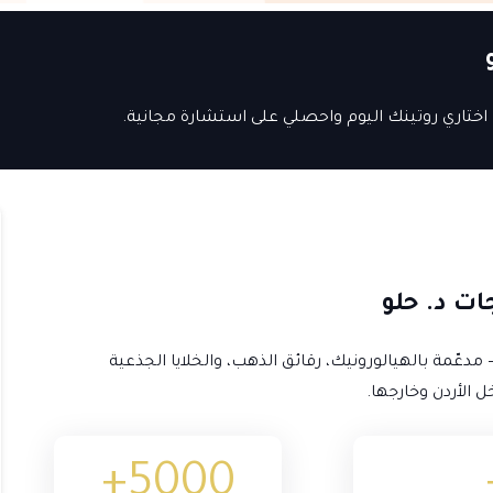
ختاري روتينك اليوم واحصلي على استشارة مجانية.
ات د. حلو
مدعّمة بالهيالورونيك، رقائق الذهب، والخلايا الجذعية
 الأردن وخارجها.
+
5000