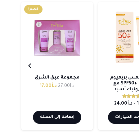
خصم!
مس بريميوم
مجموعة عبق الشرق
مجمو
(المائي) +SPF50 مع
السعر
السعر
د.أ
27.00
د.أ
17.00
رونيك أسيد
الأصلي
الحالي
التقييم
5.00
من 5
هو:
هو:
نطاق
–
د.أ
24.00
د.أ27.00.
د.أ17.00.
السعر:
هناك
حد الخيارات
إضافة إلى السلة
من
العديد
من
خلال