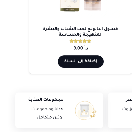
ترميم وترطيب الجسم بصابون أملاح البحر
شامب
الميت والجليسرين
د.أ
2.00
هناك
تحديد أحد الخيارات
العديد
من
الأشكال
المختلفة
عر
مجموعات العناية
لهذا
المنتج.
زيوت
هدايا ومجموعات
يمكن
روتين متكامل
اختيار