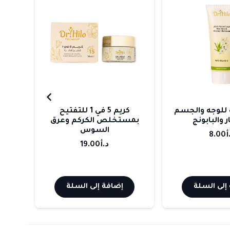
للوجه والجسم
كريم 5 في 1 للتفتيح
 والبابونج
بمستخلص الكركم وعرق
با
السوس
أ
8.00
د.أ
19.00
إلى السلة
إضافة إلى السلة