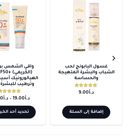
د
غسول البابونج لحب
واقي الشمس بر
الشباب والبشرة المتهيجة
د
والحساسة
الهيالورونيك أسيد
وترطيب للبشرة ا
تم التقييم
5.00
من 5
اق
د.أ
9.00
تم التقيي
د.أ
19.00
–
د.أ
00
عر:
هناك
إضافة إلى السلة
تحديد أحد الخي
العديد
من
ل
الأشكال