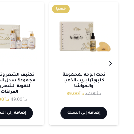
!
خصم!
نحت الوجه بمجموعة
تكثيف الشعر وتط
كليوبترا بزيت الذهب
مجموعة سدل الم
والجواشا
لتقوية الشعر 
الفراغات
عر
السعر
السعر
د.أ
77.00
د.أ
39.00
السع
د.أ
49.00
د.أ
00
لي
الأصلي
الحالي
الأص
هو:
هو:
إضافة إلى السلة
إضافة إلى ال
هو:
د.أ77.00.
د.أ39.00.
د.أ49.00.