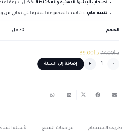
أصحاب
البشرة الدهنية والمختلطة
بفضل سرعة امتصاص
تنبيه هام:
لا تناسب المجموعة البشرة التي تعاني من و
الحجم
30 مل
السعر
السعر
د.أ
77.00
د.أ
39.00
الأصلي
الحالي
كمية
إضافة إلى السلة
هو:
هو:
نحت
د.أ77.00.
د.أ39.00.
الوجه
بمجموعة
كليوبترا
بزيت
طريقة الاستخدام
مراجعات المنتج
الأسئلة الشائ