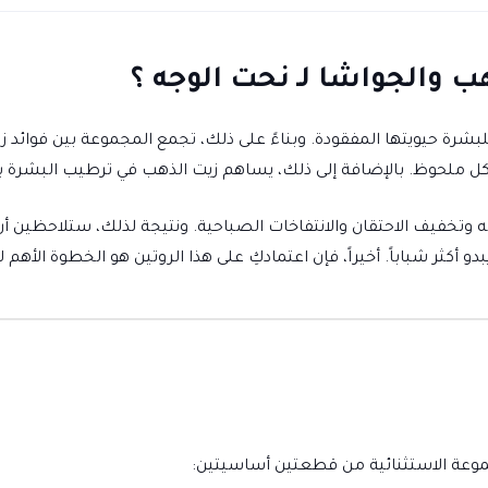
الذهب
والجواشا
ب والجواشا لـ نحت الوجه ؟
يد للبشرة حيويتها المفقودة. وبناءً على ذلك، تجمع المجموعة بين فوائد
 ملحوظ. بالإضافة إلى ذلك، يساهم زيت الذهب في ترطيب البشرة ب
جه وتخفيف الاحتقان والانتفاخات الصباحية. ونتيجة لذلك، ستلاحظي
 أكثر شباباً. أخيراً، فإن اعتمادكِ على هذا الروتين هو الخطوة الأهم
وعة الاستثنائية من قطعتين أساسيتين: