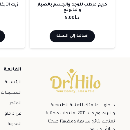
مرطب للوجه والجسم بالصبار
والبابونج
للبشرة والشعر
د.أ
8.00
د.أ
7.00
إضافة إلى السلة
إضافة إلى السلة
القائمة
الرئيسية
التصنيفات
المتجر
د. حلو — علامتك للعناية الطبيعية
والبريميوم منذ 2011. منتجات مختارة
عن د.حلو
تمنحكِ نتائج سريعة ومظهرًا صحيًا
المدونة