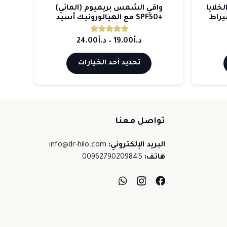
واقي الشمس بريميوم (المائي)
كريم كولاكيوت مع ا
+SPF50 مع الهيالورونيك أسيد
أسيد وبودرة ا
د.أ
25.00
تم التقييم
5.00
من 5
نطاق
د.أ
19.00
–
د.أ
24.00
السعر:
هناك
تحديد أحد الخيارات
إضافة إلى ا
من
العديد
من
خلال
الأشكال
المختلفة
تواصل معنا
لهذا
المنتج.
البريد الإلكتروني:
info@dr-hilo.com
هاتف:
00962790209845
يمكن
اختيار
الخيارات
على
صفحة