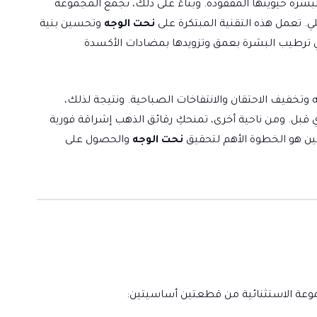
د للبشرة حيويتها المفقودة. وبناءً على ذلك، تجمع المجموعة
لي. تعمل هذه التقنية المبتكرة على
نحت الوجه
وتحسين بنية
 ترطيب البشرة بعمق وتزويدها بمضادات الأكسدة
 وتخفيف الاحتقان والانتفاخات الصباحية. ونتيجة لذلك،
ل. ومن ناحية أخرى، تمنحكِ رقائق الذهب إشراقة فورية
روتين هو الخطوة الأهم لتحقيق
نحت الوجه
والحصول على
وعة الاستثنائية من قطعتين أساسيتين: