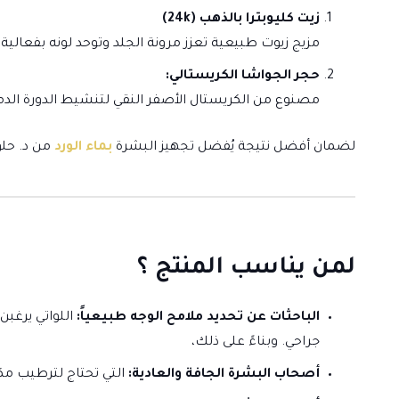
زيت كليوبترا بالذهب (24k)
مزيج زيوت طبيعية تعزز مرونة الجلد وتوحد لونه بفعالية.
حجر الجواشا الكريستالي:
مصنوع من الكريستال الأصفر النقي لتنشيط الدورة الدمو
لضمان أفضل نتيجة يُفضل تجهيز البشرة
بماء الورد
من د. حلو
لمن يناسب المنتج ؟
الباحثات عن تحديد ملامح الوجه طبيعياً:
اللواتي يرغبن
جراحي. وبناءً على ذلك،
أصحاب البشرة الجافة والعادية:
التي تحتاج لترطيب مك