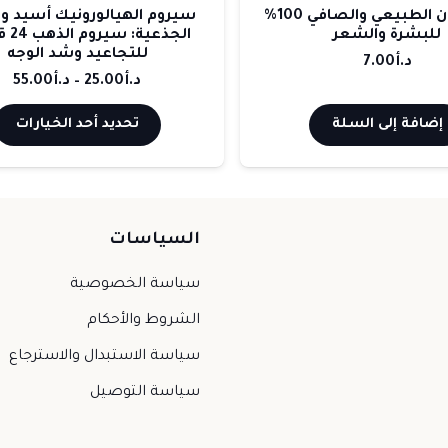
زيت الأرغان الطبيعي والصافي 100%
سيروم الهيالورونيك أسيد والخلايا
الجذعية: سيروم الذهب 24 قيراط
للتجاعيد وشد الوجه
نطاق
د.أ
25.00
–
د.أ
55.00
السعر:
هناك
تحديد أحد الخيارات
من
العديد
من
خلال
الأشكال
المختلفة
السياسات
لهذا
المنتج.
سياسة الخصوصية
يمكن
الشروط والأحكام
اختيار
سياسة الاستبدال والاسترجاع
الخيارات
سياسة التوصيل
على
صفحة