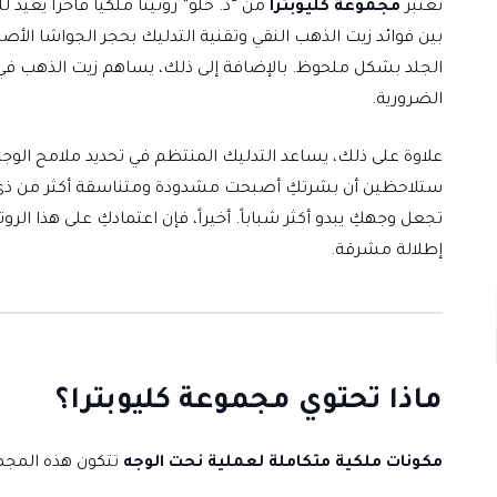
تعتبر
مجموعة كليوبترا
من “د. حلو” روتيناً ملكياً فاخرًا يعي
بين فوائد زيت الذهب النقي وتقنية التدليك بحجر الجواشا الأص
الجلد بشكل ملحوظ. بالإضافة إلى ذلك، يساهم زيت الذهب في
الضرورية.
علاوة على ذلك، يساعد التدليك المنتظم في تحديد ملامح الوجه
ستلاحظين أن بشرتكِ أصبحت مشدودة ومتناسقة أكثر من ذي قب
تجعل وجهكِ يبدو أكثر شباباً. أخيراً، فإن اعتمادكِ على هذا ال
إطلالة مشرقة.
ماذا تحتوي مجموعة كليوبترا؟
مكونات ملكية متكاملة لعملية نحت الوجه
تتكون هذه المجم