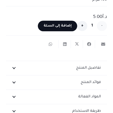
100 غرام
د.أ
5.00
كمية
إضافة إلى السلة
صابون
تفتيح
البشرة
بعرق
تفاصيل المنتج
السوس
فوائد المنتج
للتخلص
من
المواد الفعالة
التصبغات
طريقة الاستخدام