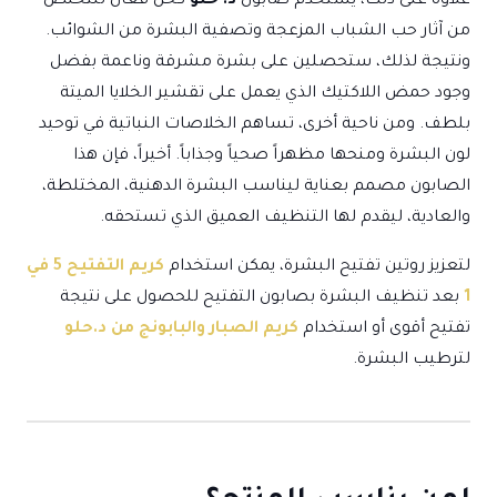
علاوة على ذلك، يستخدم صابون
د. حلو
كحل فعال للتخلص
من آثار حب الشباب المزعجة وتصفية البشرة من الشوائب.
ونتيجة لذلك، ستحصلين على بشرة مشرقة وناعمة بفضل
وجود حمض اللاكتيك الذي يعمل على تقشير الخلايا الميتة
بلطف. ومن ناحية أخرى، تساهم الخلاصات النباتية في توحيد
لون البشرة ومنحها مظهراً صحياً وجذاباً. أخيراً، فإن هذا
الصابون مصمم بعناية ليناسب البشرة الدهنية، المختلطة،
والعادية، ليقدم لها التنظيف العميق الذي تستحقه.
لتعزيز روتين تفتيح البشرة، يمكن استخدام
كريم التفتيح 5 في
1
بعد تنظيف البشرة بصابون التفتيح للحصول على نتيجة
تفتيح أقوى أو استخدام
كريم الصبار والبابونج من د.حلو
لترطيب البشرة.