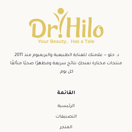
الأشكال
المختلفة
لهذا
المنتج.
يمكن
اختيار
الخيارات
د. حلو — علامتك للعناية الطبيعية والبريميوم منذ 2011.
على
منتجات مختارة تمنحكِ نتائج سريعة ومظهرًا صحيًا متألقًا
صفحة
كل يوم.
المنتج
القائمة
الرئيسية
التصنيفات
المتجر