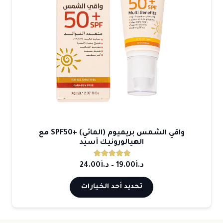
واقي الشمس بريميوم (المائي) +SPF50 مع
الهيالورونيك أسيد
تم التقييم
5.00
من 5
نطاق
د.أ
19.00
–
د.أ
24.00
السعر:
هناك
تحديد أحد الخيارات
من
العديد
من
خلال