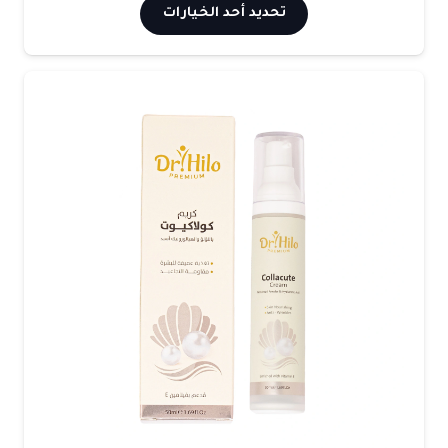
هناك
تحديد أحد الخيارات
من
العديد
من
خلال
الأشكال
المختلفة
لهذا
المنتج.
يمكن
اختيار
الخيارات
على
صفحة
المنتج