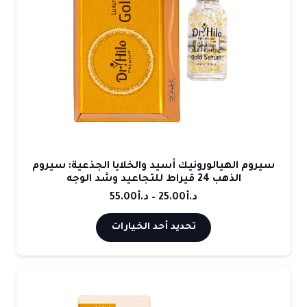
سيروم الهيالورونيك أسيد والخلايا الجذعية: سيروم
الذهب 24 قيراط للتجاعيد وشد الوجه
نطاق
د.أ
25.00
–
د.أ
55.00
السعر:
هناك
تحديد أحد الخيارات
من
العديد
من
خلال
الأشكال
المختلفة