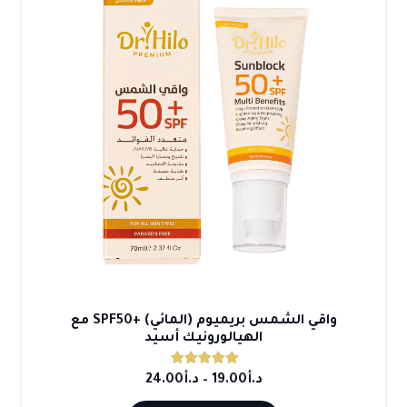
لهذا
المنتج.
يمكن
اختيار
الخيارات
على
صفحة
المنتج
واقي الشمس بريميوم (المائي) +SPF50 مع
الهيالورونيك أسيد
تم التقييم
5.00
من 5
نطاق
د.أ
19.00
–
د.أ
24.00
السعر: