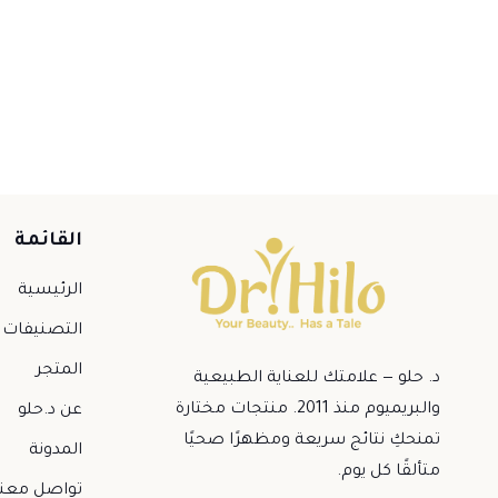
القائمة
الرئيسية
التصنيفات
المتجر
د. حلو — علامتك للعناية الطبيعية
والبريميوم منذ 2011. منتجات مختارة
عن د.حلو
تمنحكِ نتائج سريعة ومظهرًا صحيًا
المدونة
متألقًا كل يوم.
تواصل معنا