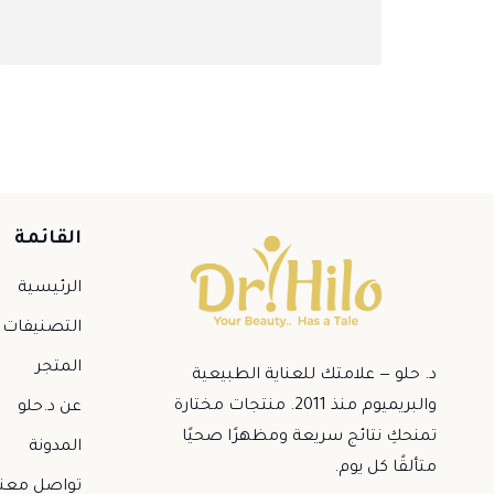
القائمة
الرئيسية
التصنيفات
المتجر
د. حلو — علامتك للعناية الطبيعية
والبريميوم منذ 2011. منتجات مختارة
عن د.حلو
تمنحكِ نتائج سريعة ومظهرًا صحيًا
المدونة
متألقًا كل يوم.
تواصل معنا