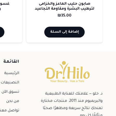
س
صابون حليب الماعز والخزامى
غسول 
لترطيب البشرة ومقاومة التجاعيد
و
₪
35.00
إضافة إلى السلة
القائمة
الرئيسية
التصنيفات
تسوق الآن
د. حلو — علامتك للعناية الطبيعية
والبريميوم منذ 2011. منتجات مختارة
من نحن
تمنحكِ نتائج سريعة ومظهرًا صحيًا
تواصل معنا
متألقًا كل يوم.