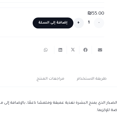
₪
55.00
كمية
إضافة إلى السلة
كريم
الصبار
والبابونج
للترطيب
العميق
طريقة الاستخدام
مراجعات المنتج
للبشرة
والجسم
لصبار الذي يمنح البشرة تغذية عميقة وملمسًا ناعمًا، بالإضافة إل
ة للإكزيما.