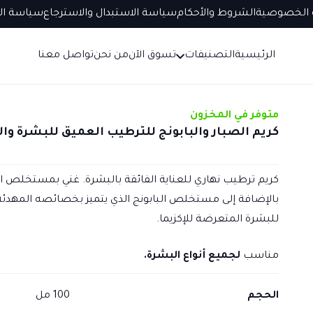
الخصوصية
الشروط والأحكام
سياسة الاستبدال والاسترجاع
سياسة ال
الرئيسية
التصنيفات
تسوق الآن
من نحن
تواصل معنا
متوفر في المخزون
كريم الصبار والبابونج للترطيب العميق للبشرة و
كريم ترطيب نهاري للعناية الفائقة بالبشرة. غني بمستخلص الص
بالإضافة إلى مستخلص البابونج الذي يتميز بخصائصه المهدئة 
للبشرة المتعرضة للإكزيما.
مناسب
لجميع أنواع البشرة.
الحجم
100 مل