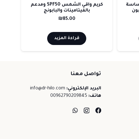
ساسة
كريم واقي الشمس SPF50 ومدعم
مز
ون
بالفيتامينات والبابونج
₪
85.00
قراءة المزيد
تواصل معنا
البريد الإلكتروني:
info@dr-hilo.com
هاتف:
00962790209845