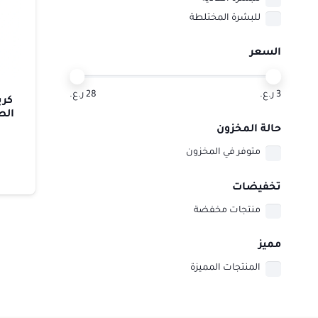
للبشرة المختلطة
السعر
3 ر.ع.
28 ر.ع.
كري
الص
حالة المخزون
متوفر في المخزون
تخفيضات
منتجات مخفضة
مميز
المنتجات المميزة