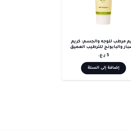
م مرطب للوجه والجسم: كريم
بار والبابونج للترطيب العميق
5
ر.ع.
إضافة إلى السلة