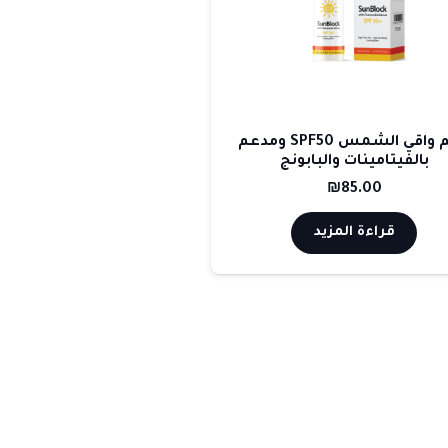
كريم واقي الشمس SPF50 ومدعم
بالفيتامينات والبابونج
₪
85.00
قراءة المزيد