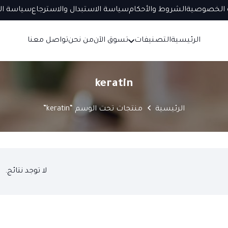
الخصوصية
الشروط والأحكام
سياسة الاستبدال والاسترجاع
سياسة ال
الرئيسية
التصنيفات
تسوق الآن
من نحن
تواصل معنا
keratin
الرئيسية
منتجات تحت الوسم “keratin”
لا توجد نتائج.