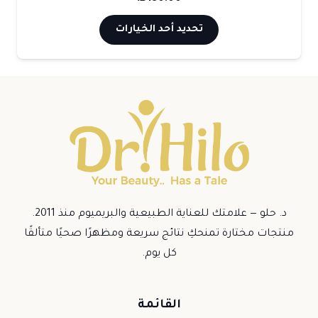
هناك
تحديد أحد الخيارات
العديد
من
الأشكال
المختلفة
لهذا
المنتج.
يمكن
اختيار
الخيارات
د. حلو — علامتك للعناية الطبيعية والبريميوم منذ 2011.
على
منتجات مختارة تمنحكِ نتائج سريعة ومظهرًا صحيًا متألقًا
صفحة
كل يوم.
المنتج
القائمة