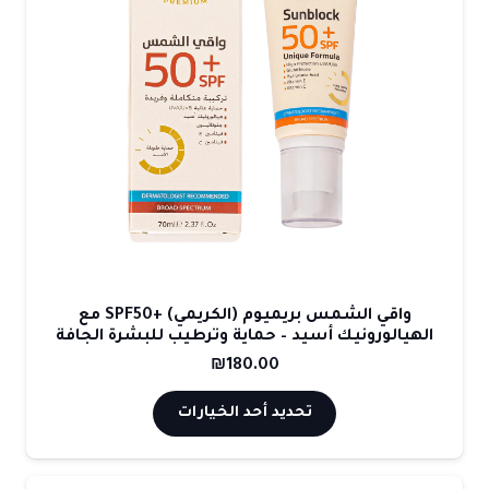
واقي الشمس بريميوم (الكريمي) +SPF50 مع
الهيالورونيك أسيد – حماية وترطيب للبشرة الجافة
₪
180.00
هناك
تحديد أحد الخيارات
العديد
من