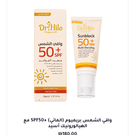
الأشكال
المختلفة
لهذا
المنتج.
يمكن
اختيار
الخيارات
على
صفحة
المنتج
واقي الشمس بريميوم (المائي) +SPF50 مع
الهيالورونيك أسيد
₪
180.00