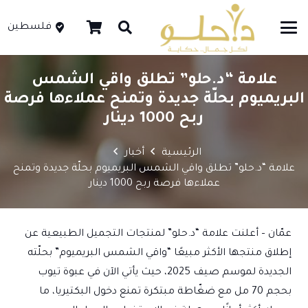
فلسطين
علامة “د.حلو” تطلق واقي الشمس
البريميوم بحلّة جديدة وتمنح عملاءها فرصة
ربح 1000 دينار
الرئيسية
أخبار
علامة “د.حلو” تطلق واقي الشمس البريميوم بحلّة جديدة وتمنح
عملاءها فرصة ربح 1000 دينار
عمّان – أعلنت علامة “د.حلو” لمنتجات التجميل الطبيعية عن
إطلاق منتجها الأكثر مبيعًا “واقي الشمس البريميوم” بحلّته
الجديدة لموسم صيف 2025، حيث يأتي الآن في عبوة تيوب
بحجم 70 مل مع ضغّاطة مبتكرة تمنع دخول البكتيريا، ما